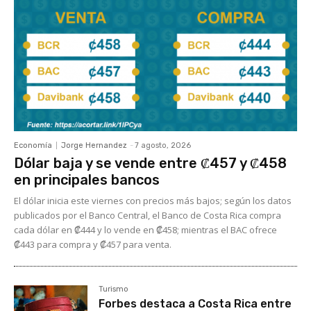
Economía
Jorge Hernandez
-
7 agosto, 2026
Dólar baja y se vende entre ₡457 y ₡458
en principales bancos
El dólar inicia este viernes con precios más bajos; según los datos
publicados por el Banco Central, el Banco de Costa Rica compra
cada dólar en ₡444 y lo vende en ₡458; mientras el BAC ofrece
₡443 para compra y ₡457 para venta.
Turismo
Forbes destaca a Costa Rica entre