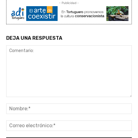
- Publicidad -
DEJA UNA RESPUESTA
Comentario:
No
Co
ele