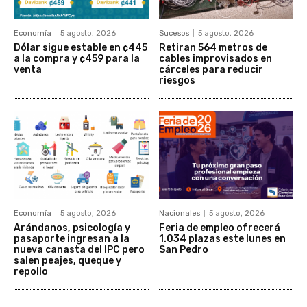
Economía
5 agosto, 2026
Sucesos
5 agosto, 2026
Dólar sigue estable en ¢445
Retiran 564 metros de
a la compra y ¢459 para la
cables improvisados en
venta
cárceles para reducir
riesgos
Economía
5 agosto, 2026
Nacionales
5 agosto, 2026
Arándanos, psicología y
Feria de empleo ofrecerá
pasaporte ingresan a la
1.034 plazas este lunes en
nueva canasta del IPC pero
San Pedro
salen peajes, queque y
repollo