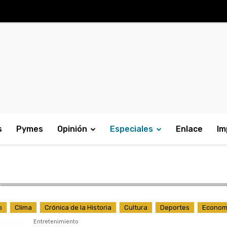
s
Pymes
Opinión
Especiales
Enlace
Im
o
Clima
Crónica de la Historia
Cultura
Deportes
Econom
Entretenimiento