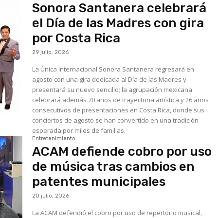
Sonora Santanera celebrará
el Día de las Madres con gira
por Costa Rica
29 julio, 2026
La Única Internacional Sonora Santanera regresará en
agosto con una gira dedicada al Día de las Madres y
presentará su nuevo sencillo; la agrupación mexicana
celebrará además 70 años de trayectoria artística y 26 años
consecutivos de presentaciones en Costa Rica, donde sus
conciertos de agosto se han convertido en una tradición
esperada por miles de familias.
Entretenimiento
ACAM defiende cobro por uso
de música tras cambios en
patentes municipales
20 julio, 2026
La ACAM defendió el cobro por uso de repertorio musical,