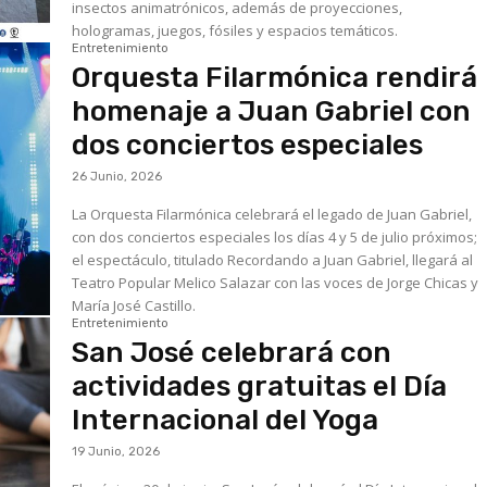
insectos animatrónicos, además de proyecciones,
hologramas, juegos, fósiles y espacios temáticos.
Entretenimiento
Orquesta Filarmónica rendirá
homenaje a Juan Gabriel con
dos conciertos especiales
26 Junio, 2026
La Orquesta Filarmónica celebrará el legado de Juan Gabriel,
con dos conciertos especiales los días 4 y 5 de julio próximos;
el espectáculo, titulado Recordando a Juan Gabriel, llegará al
Teatro Popular Melico Salazar con las voces de Jorge Chicas y
María José Castillo.
Entretenimiento
San José celebrará con
actividades gratuitas el Día
Internacional del Yoga
19 Junio, 2026