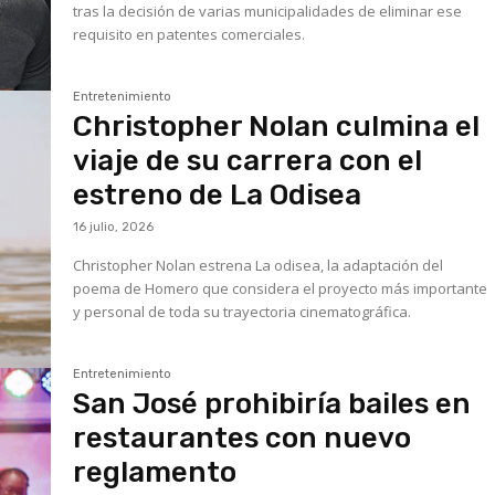
tras la decisión de varias municipalidades de eliminar ese
requisito en patentes comerciales.
Entretenimiento
Christopher Nolan culmina el
viaje de su carrera con el
estreno de La Odisea
16 julio, 2026
Christopher Nolan estrena La odisea, la adaptación del
poema de Homero que considera el proyecto más importante
y personal de toda su trayectoria cinematográfica.
Entretenimiento
San José prohibiría bailes en
restaurantes con nuevo
reglamento