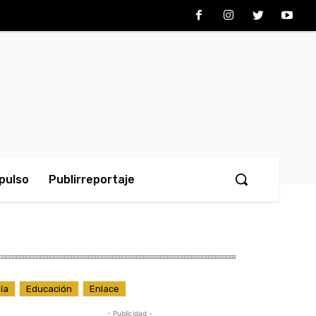
pulso
Publirreportaje
ía
Educación
Enlace
- Publicidad -