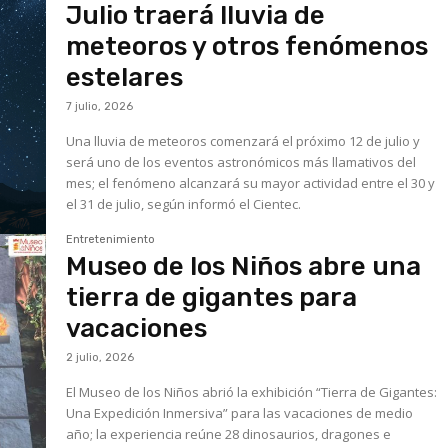
Julio traerá lluvia de
meteoros y otros fenómenos
estelares
7 julio, 2026
Una lluvia de meteoros comenzará el próximo 12 de julio y
será uno de los eventos astronómicos más llamativos del
mes; el fenómeno alcanzará su mayor actividad entre el 30 y
el 31 de julio, según informó el Cientec.
Entretenimiento
Museo de los Niños abre una
tierra de gigantes para
vacaciones
2 julio, 2026
El Museo de los Niños abrió la exhibición “Tierra de Gigantes:
Una Expedición Inmersiva” para las vacaciones de medio
año; la experiencia reúne 28 dinosaurios, dragones e