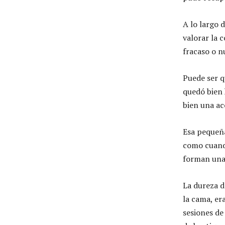
A lo largo 
valorar la 
fracaso o n
Puede ser q
quedó bien 
bien una ac
Esa pequeña
como cuando
forman una
La dureza d
la cama, er
sesiones de