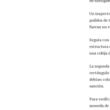
de hostigam
Un inspecto
pulidos de 
fueran un e
Seguía con 
estructura 
una cobija 
La segunda 
rectángulo 
debían colo
sanción.
Para verific
moneda de 2