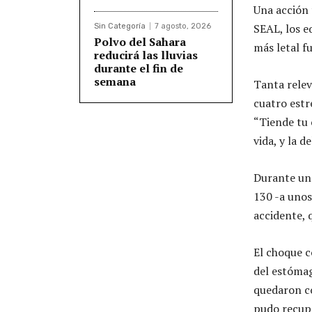
Una acción 
SEAL, los e
Sin Categoría
7 agosto, 2026
Polvo del Sahara
más letal f
reducirá las lluvias
durante el fin de
semana
Tanta relev
cuatro estr
“Tiende tu 
vida, y la d
Durante una
130 -a unos
accidente, 
El choque c
del estómag
quedaron co
pudo recup