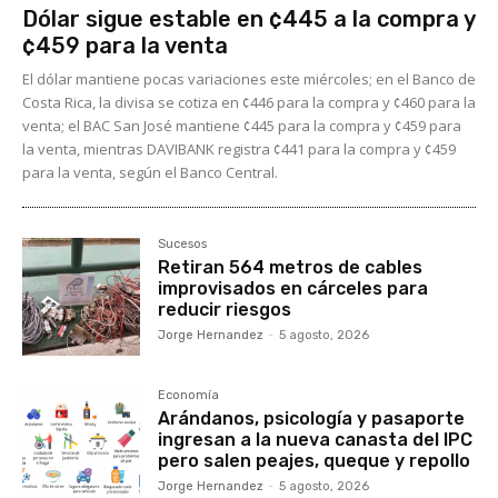
Dólar sigue estable en ¢445 a la compra y
¢459 para la venta
El dólar mantiene pocas variaciones este miércoles; en el Banco de
Costa Rica, la divisa se cotiza en ¢446 para la compra y ¢460 para la
venta; el BAC San José mantiene ¢445 para la compra y ¢459 para
la venta, mientras DAVIBANK registra ¢441 para la compra y ¢459
para la venta, según el Banco Central.
Sucesos
Retiran 564 metros de cables
improvisados en cárceles para
reducir riesgos
Jorge Hernandez
-
5 agosto, 2026
Economía
Arándanos, psicología y pasaporte
ingresan a la nueva canasta del IPC
pero salen peajes, queque y repollo
Jorge Hernandez
-
5 agosto, 2026