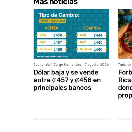
Más noticias
Economía
Jorge Hernandez
-
7 agosto, 2026
Turismo
Dólar baja y se vende
Forb
entre ₡457 y ₡458 en
Rica
principales bancos
dond
prop