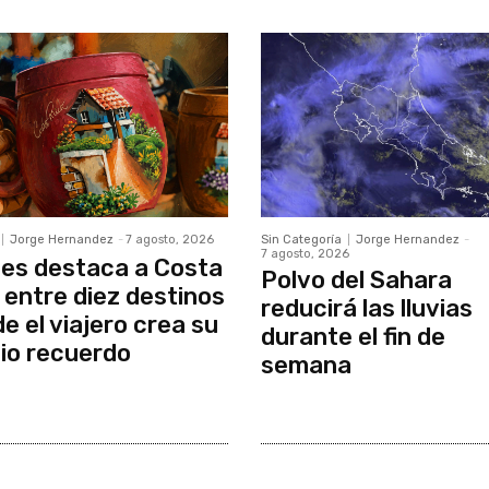
Jorge Hernandez
-
7 agosto, 2026
Sin Categoría
Jorge Hernandez
-
7 agosto, 2026
es destaca a Costa
Polvo del Sahara
 entre diez destinos
reducirá las lluvias
e el viajero crea su
durante el fin de
io recuerdo
semana