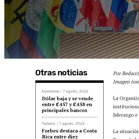
Otras noticias
Por Redacci
Imagen tom
Economía
7 agosto, 2026
La Organiza
Dólar baja y se vende
entre ₡457 y ₡458 en
institucion
principales bancos
liderazgo e 
Turismo
7 agosto, 2026
Forbes destaca a Costa
La situació
Rica entre diez