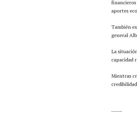
financieros
aportes ec
También exi
general Alb
La situación
capacidad r
Mientras cr
credibilida
_____