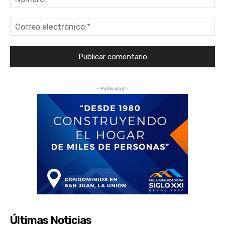
Co
ele
- Publicidad -
Últimas Noticias