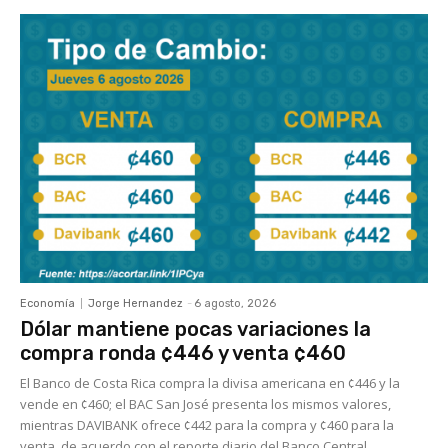
Economía
Jorge Hernandez
-
6 agosto, 2026
Dólar mantiene pocas variaciones la
compra ronda ¢446 y venta ¢460
El Banco de Costa Rica compra la divisa americana en ¢446 y la
vende en ¢460; el BAC San José presenta los mismos valores,
mientras DAVIBANK ofrece ¢442 para la compra y ¢460 para la
venta, de acuerdo con el reporte diario del Banco Central.