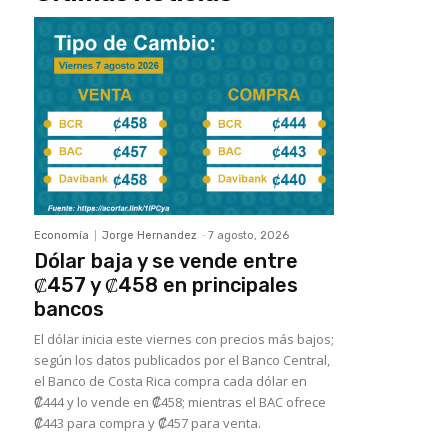
Economía
Jorge Hernandez
-
7 agosto, 2026
Dólar baja y se vende entre
₡457 y ₡458 en principales
bancos
El dólar inicia este viernes con precios más bajos;
según los datos publicados por el Banco Central,
el Banco de Costa Rica compra cada dólar en
₡444 y lo vende en ₡458; mientras el BAC ofrece
₡443 para compra y ₡457 para venta.