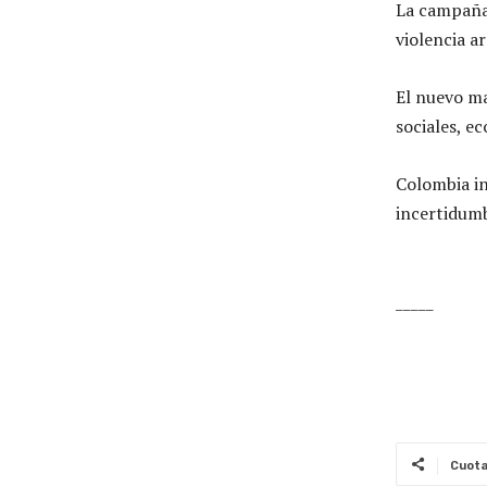
La campaña
violencia a
El nuevo ma
sociales, e
Colombia in
incertidumb
_____
Cuot