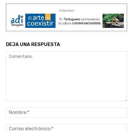
- Publicidad -
DEJA UNA RESPUESTA
Comentario:
No
Co
ele