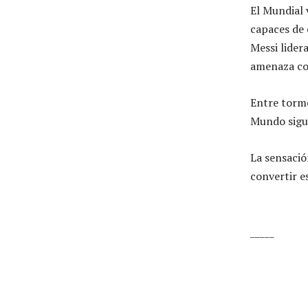
El Mundial 
capaces de 
Messi lider
amenaza con
Entre torme
Mundo sigu
La sensació
convertir e
_____