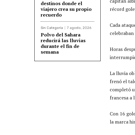
capitán alb
destinos donde el
viajero crea su propio
récord gole
recuerdo
Cada ataque
Sin Categoría
7 agosto, 2026
celebraban 
Polvo del Sahara
reducirá las lluvias
durante el fin de
Horas despu
semana
interrumpi
La lluvia o
frenó el ta
completó un
francesa a 
Con 16 gole
la marca hi