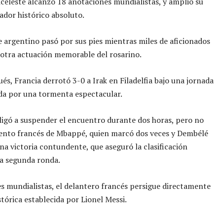
iceleste alcanzó 18 anotaciones mundialistas, y amplió su
ador histórico absoluto.
 argentino pasó por sus pies mientras miles de aficionados
otra actuación memorable del rosarino.
és, Francia derrotó 3-0 a Irak en Filadelfia bajo una jornada
da por una tormenta espectacular.
bligó a suspender el encuentro durante dos horas, pero no
lento francés de Mbappé, quien marcó dos veces y Dembélé
a victoria contundente, que aseguró la clasificación
la segunda ronda.
s mundialistas, el delantero francés persigue directamente
stórica establecida por Lionel Messi.