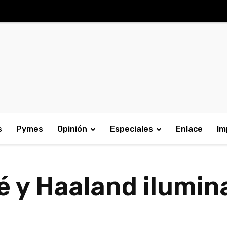
s
Pymes
Opinión
Especiales
Enlace
Im
é y Haaland ilumin