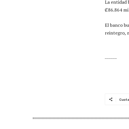
La entidad 
₡86.864 mi
El banco b
reintegro, 
______
Cuot