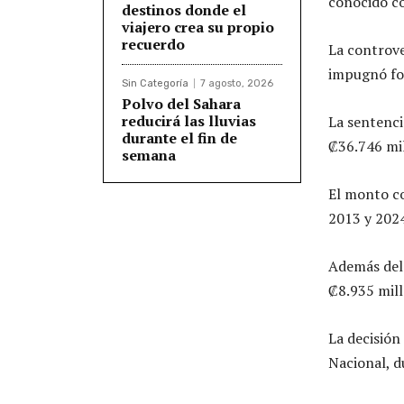
conocido c
destinos donde el
viajero crea su propio
recuerdo
La controve
impugnó for
Sin Categoría
7 agosto, 2026
Polvo del Sahara
reducirá las lluvias
La sentenci
durante el fin de
₡36.746 mil
semana
El monto co
2013 y 2024
Además del 
₡8.935 mill
La decisión
Nacional, du