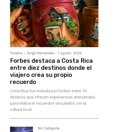
Turismo
Jorge Hernandez
-
7 agosto, 2026
Forbes destaca a Costa Rica
entre diez destinos donde el
viajero crea su propio
recuerdo
Costa Rica fue incluida por Forbes entre 10
destinos que ofrecen experiencias artesanales
para elaborar recuerdos vinculados con la
cultura local.
Sin Categoría