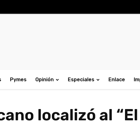
s
Pymes
Opinión
Especiales
Enlace
Im
cano localizó al “E