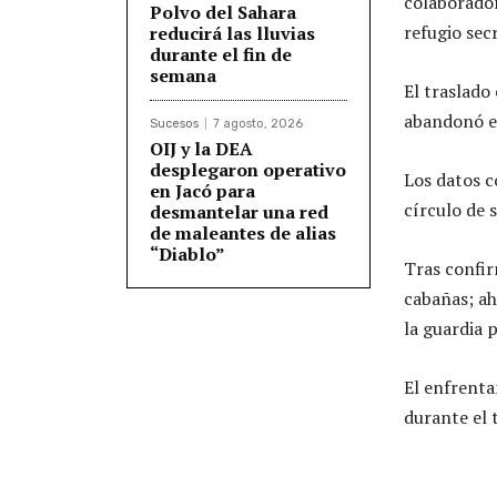
colaborador
Polvo del Sahara
refugio sec
reducirá las lluvias
durante el fin de
semana
El traslado
abandonó el
Sucesos
7 agosto, 2026
OIJ y la DEA
desplegaron operativo
Los datos 
en Jacó para
círculo de 
desmantelar una red
de maleantes de alias
“Diablo”
Tras confi
cabañas; ah
la guardia 
El enfrenta
durante el 