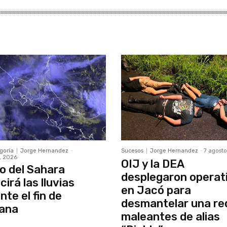
goría
Jorge Hernandez
-
Sucesos
Jorge Hernandez
-
7 agost
, 2026
OIJ y la DEA
o del Sahara
desplegaron operat
cirá las lluvias
en Jacó para
nte el fin de
desmantelar una re
ana
maleantes de alias