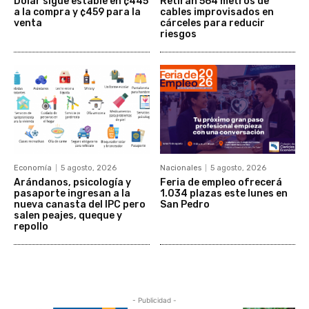
Dólar sigue estable en ¢445
Retiran 564 metros de
a la compra y ¢459 para la
cables improvisados en
venta
cárceles para reducir
riesgos
Economía
5 agosto, 2026
Nacionales
5 agosto, 2026
Arándanos, psicología y
Feria de empleo ofrecerá
pasaporte ingresan a la
1.034 plazas este lunes en
nueva canasta del IPC pero
San Pedro
salen peajes, queque y
repollo
- Publicidad -