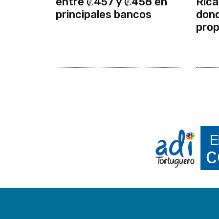
entre ₡457 y ₡458 en
Rica
principales bancos
dond
prop