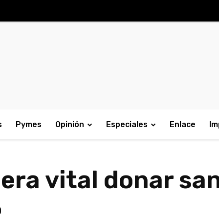
s
Pymes
Opinión
Especiales
Enlace
Im
era vital donar sa
%