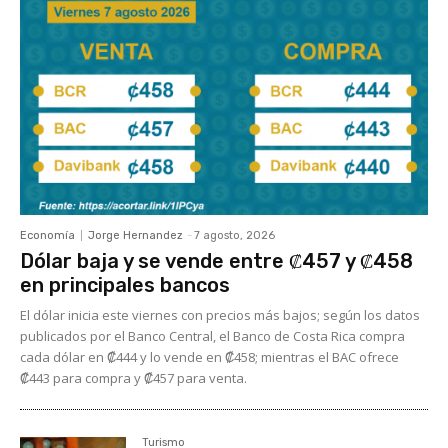
Economía
Jorge Hernandez
-
7 agosto, 2026
Dólar baja y se vende entre ₡457 y ₡458
en principales bancos
El dólar inicia este viernes con precios más bajos; según los datos
publicados por el Banco Central, el Banco de Costa Rica compra
cada dólar en ₡444 y lo vende en ₡458; mientras el BAC ofrece
₡443 para compra y ₡457 para venta.
Turismo