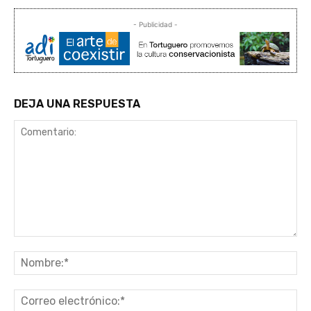
- Publicidad -
DEJA UNA RESPUESTA
Comentario:
No
Co
ele