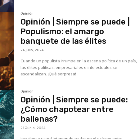
Opinión
Opinión | Siempre se puede |
Populismo: el amargo
banquete de las élites
24 julio, 2024
Cuando un populista irrumpe en la escena política de un país,
las élites políticas, empresariales e intelectuales se
escandalizan. ¡Qué sorpresa!
Opinión
Opinión | Siempre se puede:
¿Cómo chapotear entre
ballenas?
21 Junio, 2024
Imagínese usted intentando nadar en el océano entre