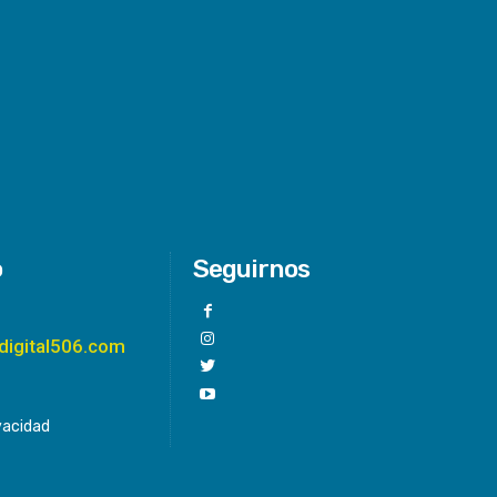
o
Seguirnos
digital506.com
ivacidad