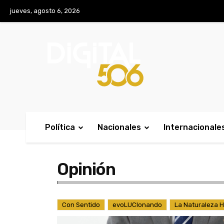
No menu items!
jueves, agosto 6, 2026
Política
Nacionales
Internacionale
Opinión
Con Sentido
evoLUCIonando
La Naturaleza 