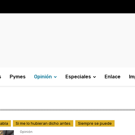
s
Pymes
Opinión
Especiales
Enlace
Im
Habla
Si me lo hubieran dicho antes
Siempre se puede
Opinión