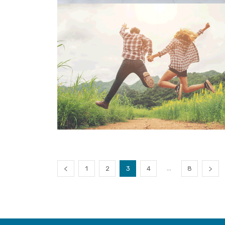
...
1
2
3
4
8