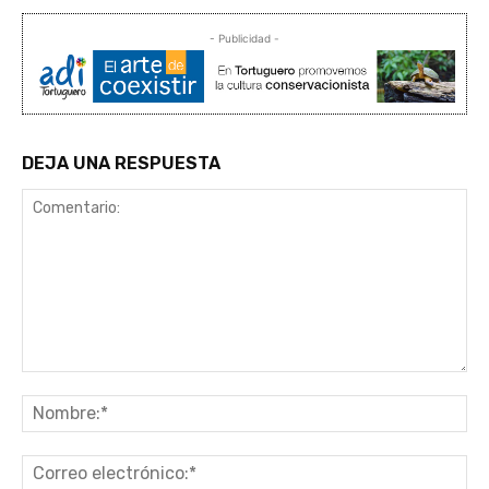
- Publicidad -
DEJA UNA RESPUESTA
Comentario:
No
Co
ele