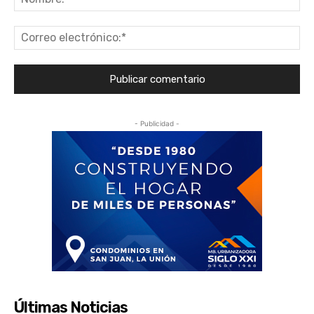
Co
ele
- Publicidad -
Últimas Noticias