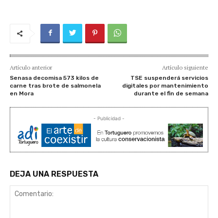
Artículo anterior
Artículo siguiente
Senasa decomisa 573 kilos de
TSE suspenderá servicios
carne tras brote de salmonela
digitales por mantenimiento
en Mora
durante el fin de semana
- Publicidad -
DEJA UNA RESPUESTA