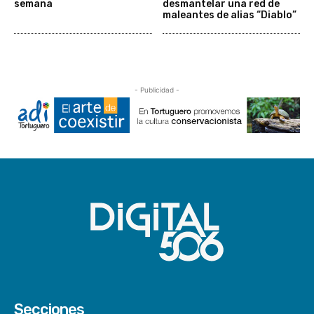
semana
desmantelar una red de
maleantes de alias “Diablo”
- Publicidad -
Secciones