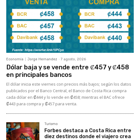
Economía
Jorge Hernandez
-
7 agosto, 2026
Dólar baja y se vende entre ₡457 y ₡458
en principales bancos
El dólar inicia este viernes con precios más bajos; según los datos
publicados por el Banco Central, el Banco de Costa Rica compra
cada dólar en ₡444 y lo vende en ₡458; mientras el BAC ofrece
₡443 para compra y ₡457 para venta.
Turismo
Forbes destaca a Costa Rica entre
diez destinos donde el viajero crea