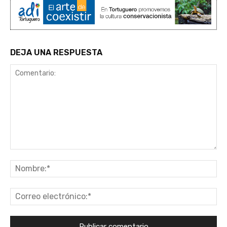
DEJA UNA RESPUESTA
Comentario:
No
Co
ele