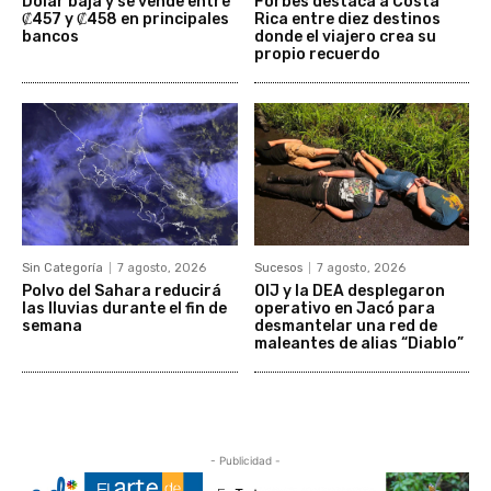
Dólar baja y se vende entre
Forbes destaca a Costa
₡457 y ₡458 en principales
Rica entre diez destinos
bancos
donde el viajero crea su
propio recuerdo
Sin Categoría
7 agosto, 2026
Sucesos
7 agosto, 2026
Polvo del Sahara reducirá
OIJ y la DEA desplegaron
las lluvias durante el fin de
operativo en Jacó para
semana
desmantelar una red de
maleantes de alias “Diablo”
- Publicidad -