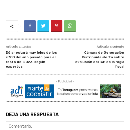
Artículo anterior
Artículo siguiente
Dólar estará muy lejos de los
Cámara de Generación
¢700 del año pasado para el
Distribuida alerta sobre
resto del 2023, según
exclusión del ICE de la regla
expertos
fiscal
- Publicidad -
DEJA UNA RESPUESTA