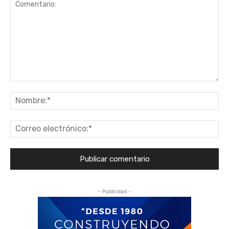
Comentario:
No
Co
ele
- Publicidad -