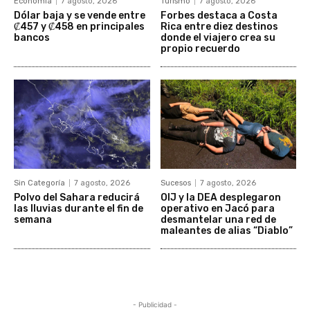
Economía
7 agosto, 2026
Turismo
7 agosto, 2026
Dólar baja y se vende entre
Forbes destaca a Costa
₡457 y ₡458 en principales
Rica entre diez destinos
bancos
donde el viajero crea su
propio recuerdo
Sin Categoría
7 agosto, 2026
Sucesos
7 agosto, 2026
Polvo del Sahara reducirá
OIJ y la DEA desplegaron
las lluvias durante el fin de
operativo en Jacó para
semana
desmantelar una red de
maleantes de alias “Diablo”
- Publicidad -