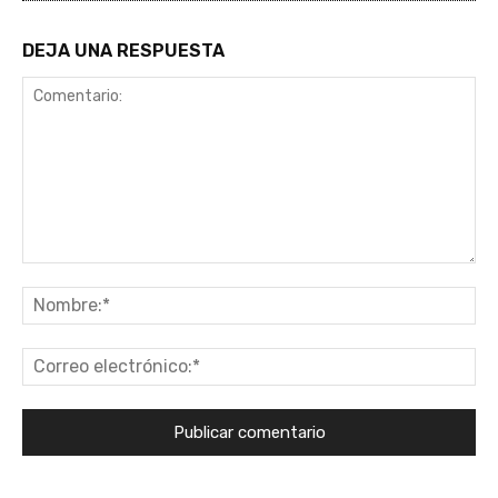
DEJA UNA RESPUESTA
Comentario:
No
Co
ele