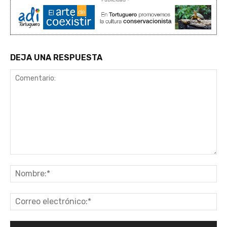
DEJA UNA RESPUESTA
Comentario:
No
Co
ele