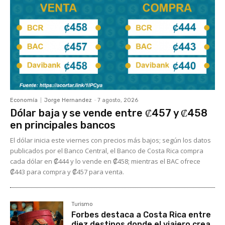
Economía
Jorge Hernandez
-
7 agosto, 2026
Dólar baja y se vende entre ₡457 y ₡458
en principales bancos
El dólar inicia este viernes con precios más bajos; según los datos
publicados por el Banco Central, el Banco de Costa Rica compra
cada dólar en ₡444 y lo vende en ₡458; mientras el BAC ofrece
₡443 para compra y ₡457 para venta.
Turismo
Forbes destaca a Costa Rica entre
diez destinos donde el viajero crea