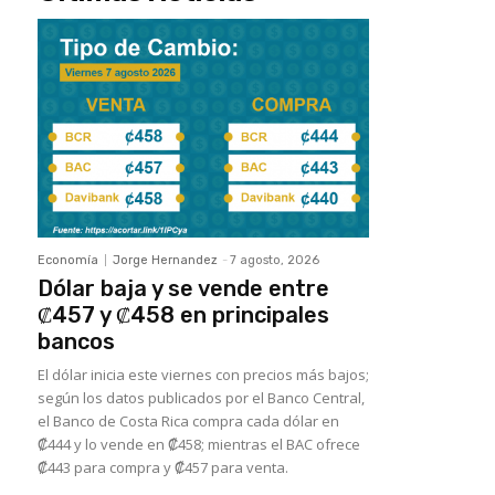
Economía
Jorge Hernandez
-
7 agosto, 2026
Dólar baja y se vende entre
₡457 y ₡458 en principales
bancos
El dólar inicia este viernes con precios más bajos;
según los datos publicados por el Banco Central,
el Banco de Costa Rica compra cada dólar en
₡444 y lo vende en ₡458; mientras el BAC ofrece
₡443 para compra y ₡457 para venta.