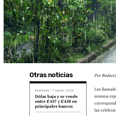
Otras noticias
Por Redacci
Los llamado
Economía
7 agosto, 2026
semana espe
Dólar baja y se vende
entre ₡457 y ₡458 en
corresponde
principales bancos
las celebra