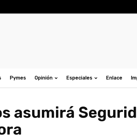
s
Pymes
Opinión
Especiales
Enlace
Im
s asumirá Segurida
ora