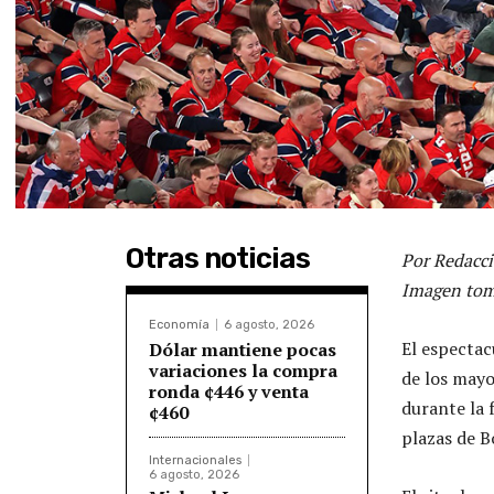
Otras noticias
Por Redacci
Imagen tom
Economía
6 agosto, 2026
El espectac
Dólar mantiene pocas
variaciones la compra
de los mayo
ronda ¢446 y venta
durante la 
¢460
plazas de B
Internacionales
6 agosto, 2026