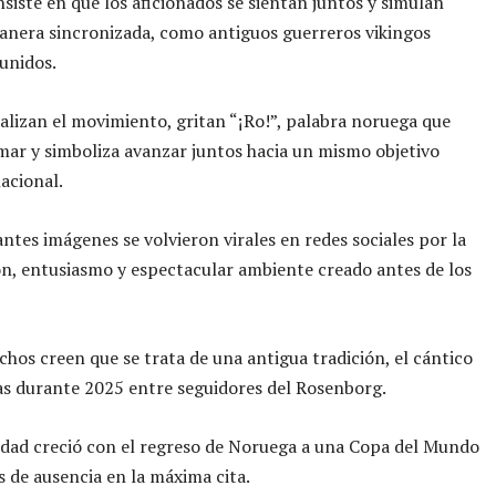
onsiste en que los aficionados se sientan juntos y simulan
nera sincronizada, como antiguos guerreros vikingos
unidos.
alizan el movimiento, gritan “¡Ro!”, palabra noruega que
emar y simboliza avanzar juntos hacia un mismo objetivo
acional.
ntes imágenes se volvieron virales en redes sociales por la
n, entusiasmo y espectacular ambiente creado antes de los
os creen que se trata de una antigua tradición, el cántico
s durante 2025 entre seguidores del Rosenborg.
dad creció con el regreso de Noruega a una Copa del Mundo
s de ausencia en la máxima cita.