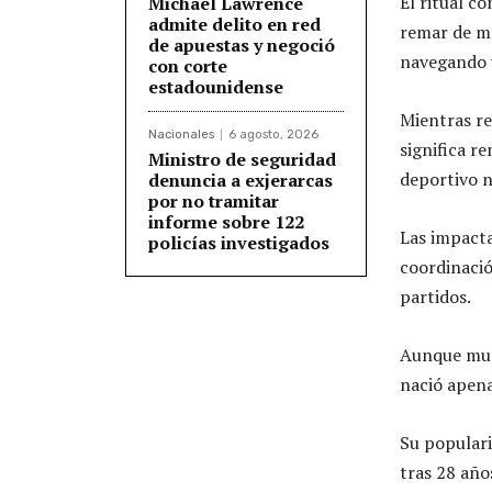
El ritual c
Michael Lawrence
admite delito en red
remar de ma
de apuestas y negoció
navegando 
con corte
estadounidense
Mientras re
Nacionales
6 agosto, 2026
significa r
Ministro de seguridad
deportivo n
denuncia a exjerarcas
por no tramitar
informe sobre 122
Las impacta
policías investigados
coordinació
partidos.
Aunque much
nació apena
Su populari
tras 28 año