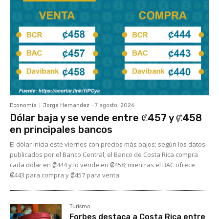
Economía
Jorge Hernandez
-
7 agosto, 2026
Dólar baja y se vende entre ₡457 y ₡458
en principales bancos
El dólar inicia este viernes con precios más bajos; según los datos
publicados por el Banco Central, el Banco de Costa Rica compra
cada dólar en ₡444 y lo vende en ₡458; mientras el BAC ofrece
₡443 para compra y ₡457 para venta.
Turismo
Forbes destaca a Costa Rica entre