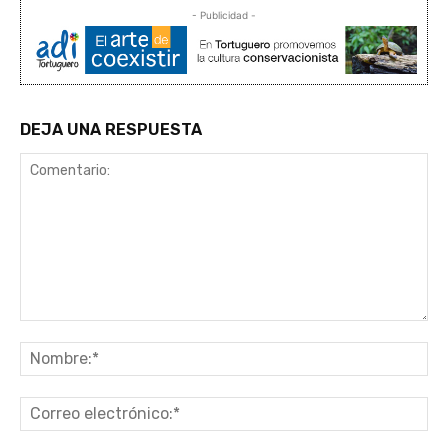
- Publicidad -
DEJA UNA RESPUESTA
Comentario:
No
Co
ele