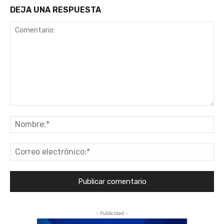
DEJA UNA RESPUESTA
Comentario:
No
Co
ele
- Publicidad -