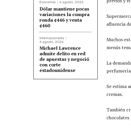
previos y el
Economía
6 agosto, 2026
Dólar mantiene pocas
variaciones la compra
Supermercad
ronda ¢446 y venta
afluencia d
¢460
Internacionales
Muchos est
6 agosto, 2026
menús temá
Michael Lawrence
admite delito en red
de apuestas y negoció
La demanda 
con corte
estadounidense
perfumería,
Se estima 
cremas.
También cre
chocolates 