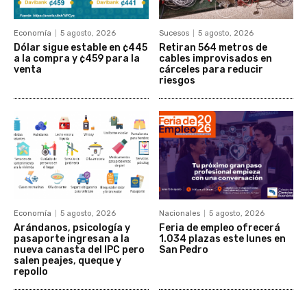
Economía
5 agosto, 2026
Sucesos
5 agosto, 2026
Dólar sigue estable en ¢445
Retiran 564 metros de
a la compra y ¢459 para la
cables improvisados en
venta
cárceles para reducir
riesgos
Economía
5 agosto, 2026
Nacionales
5 agosto, 2026
Arándanos, psicología y
Feria de empleo ofrecerá
pasaporte ingresan a la
1.034 plazas este lunes en
nueva canasta del IPC pero
San Pedro
salen peajes, queque y
repollo