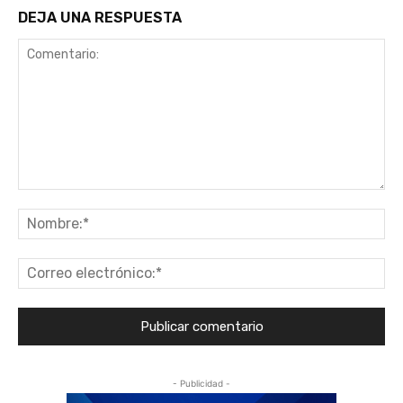
DEJA UNA RESPUESTA
Comentario:
No
Co
ele
- Publicidad -