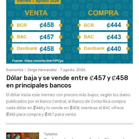
Economía
Jorge Hernandez
-
7 agosto, 2026
Dólar baja y se vende entre ₡457 y ₡458
en principales bancos
El dólar inicia este viernes con precios más bajos; según los datos
publicados por el Banco Central, el Banco de Costa Rica compra
cada dólar en ₡444 y lo vende en ₡458; mientras el BAC ofrece
₡443 para compra y ₡457 para venta.
Turismo