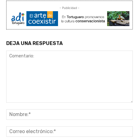
- Publicidad -
DEJA UNA RESPUESTA
Comentario:
No
Co
ele