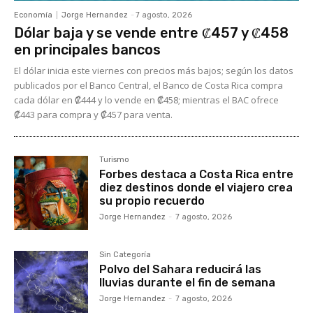
Economía
Jorge Hernandez
-
7 agosto, 2026
Dólar baja y se vende entre ₡457 y ₡458
en principales bancos
El dólar inicia este viernes con precios más bajos; según los datos
publicados por el Banco Central, el Banco de Costa Rica compra
cada dólar en ₡444 y lo vende en ₡458; mientras el BAC ofrece
₡443 para compra y ₡457 para venta.
Turismo
Forbes destaca a Costa Rica entre
diez destinos donde el viajero crea
su propio recuerdo
Jorge Hernandez
-
7 agosto, 2026
Sin Categoría
Polvo del Sahara reducirá las
lluvias durante el fin de semana
Jorge Hernandez
-
7 agosto, 2026