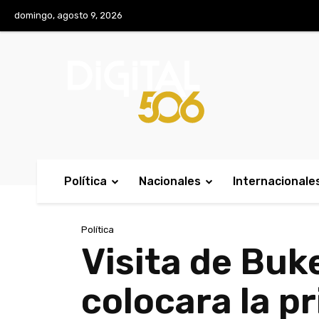
No menu items!
domingo, agosto 9, 2026
Política
Nacionales
Internacionale
Política
Visita de Buk
colocara la p