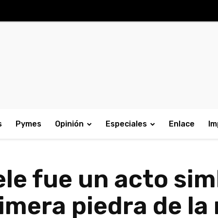
s
Pymes
Opinión
Especiales
Enlace
Im
ele fue un acto sim
rimera piedra de l