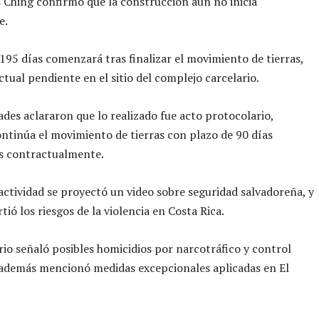
ls Ching confirmó que la construcción aún no inicia
e.
 195 días comenzará tras finalizar el movimiento de tierras,
ctual pendiente en el sitio del complejo carcelario.
ades aclararon que lo realizado fue acto protocolario,
ntinúa el movimiento de tierras con plazo de 90 días
os contractualmente.
actividad se proyectó un video sobre seguridad salvadoreña, y
tió los riesgos de la violencia en Costa Rica.
io señaló posibles homicidios por narcotráfico y control
, además mencionó medidas excepcionales aplicadas en El