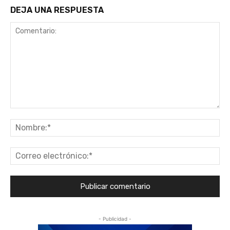
DEJA UNA RESPUESTA
Comentario:
No
Co
ele
- Publicidad -