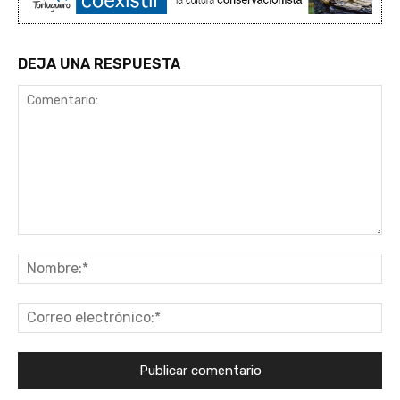
DEJA UNA RESPUESTA
Comentario:
No
Co
ele