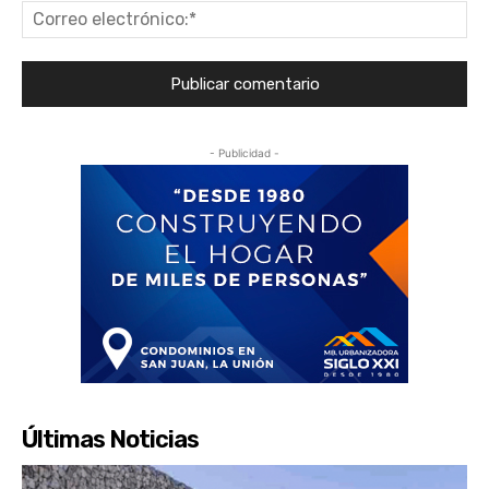
Co
ele
- Publicidad -
Últimas Noticias