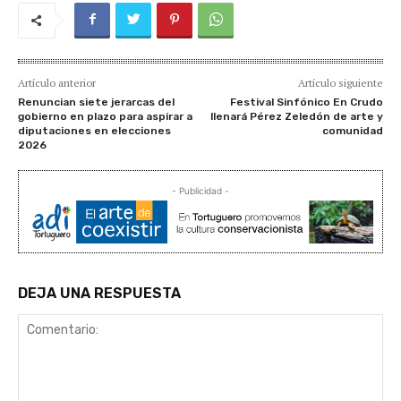
Artículo anterior
Artículo siguiente
Renuncian siete jerarcas del
Festival Sinfónico En Crudo
gobierno en plazo para aspirar a
llenará Pérez Zeledón de arte y
diputaciones en elecciones
comunidad
2026
- Publicidad -
DEJA UNA RESPUESTA