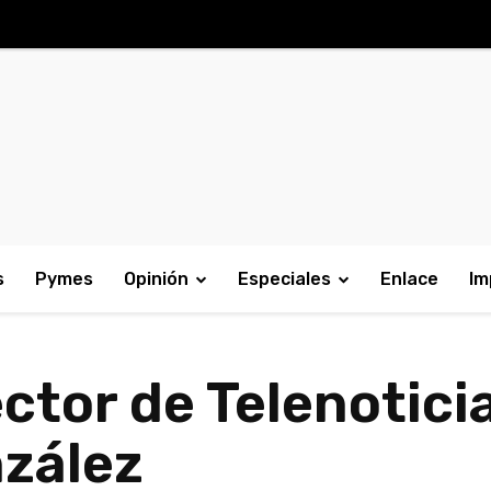
s
Pymes
Opinión
Especiales
Enlace
Im
ctor de Telenotic
nzález