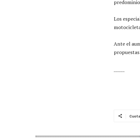
predominio
Los especia
motocicleta
Ante el aum
propuestas 
_____
Cuot