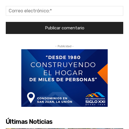
Co
ele
- Publicidad -
Últimas Noticias