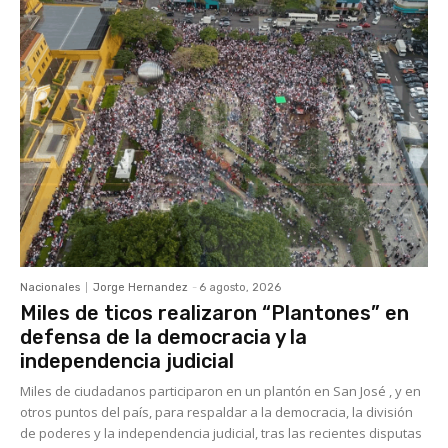
Nacionales
Jorge Hernandez
-
6 agosto, 2026
Miles de ticos realizaron “Plantones” en
defensa de la democracia y la
independencia judicial
Miles de ciudadanos participaron en un plantón en San José , y en
otros puntos del país, para respaldar a la democracia, la división
de poderes y la independencia judicial, tras las recientes disputas