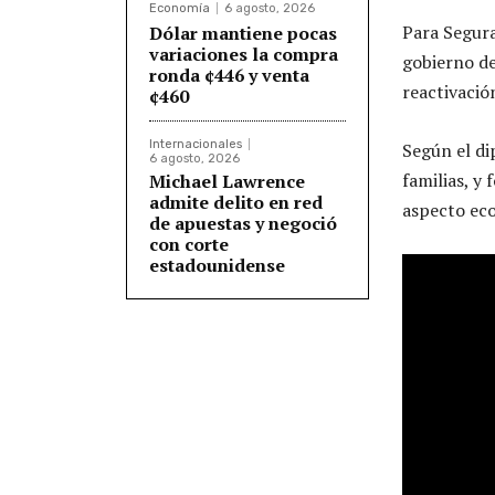
Economía
6 agosto, 2026
Para Segura
Dólar mantiene pocas
variaciones la compra
gobierno de
ronda ¢446 y venta
reactivació
¢460
Internacionales
Según el di
6 agosto, 2026
familias, y
Michael Lawrence
admite delito en red
aspecto eco
de apuestas y negoció
con corte
estadounidense