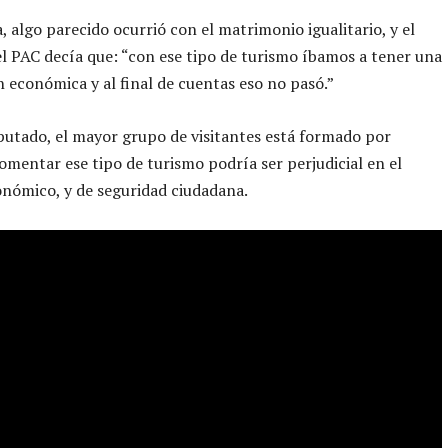
, algo parecido ocurrió con el matrimonio igualitario, y el
l PAC decía que: “con ese tipo de turismo íbamos a tener una
n económica y al final de cuentas eso no pasó.”
putado, el mayor grupo de visitantes está formado por
 fomentar ese tipo de turismo podría ser perjudicial en el
nómico, y de seguridad ciudadana.