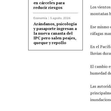
en cárceles para
Los vientos 
reducir riesgos
montañas ha
Economía
5 agosto, 2026
Arándanos, psicología
Ese mismo e
y pasaporte ingresan a
la nueva canasta del
ráfagas man
IPC pero salen peajes,
queque y repollo
En el Pacíf
lluvias dura
El cambio e
humedad de
Las autorid
principalme
inundacion