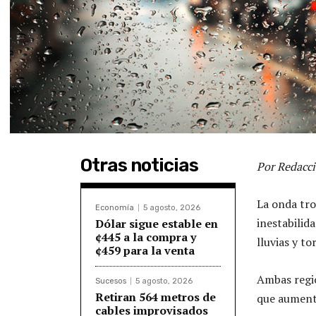
Otras noticias
Por Redacci
La onda tro
Economía
5 agosto, 2026
inestabilid
Dólar sigue estable en
¢445 a la compra y
lluvias y t
¢459 para la venta
Ambas regio
Sucesos
5 agosto, 2026
Retiran 564 metros de
que aumenta
cables improvisados