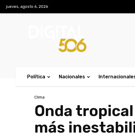
No menu items!
jueves, agosto 6, 2026
Política
Nacionales
Internacionale
Clima
Onda tropical
más inestabil