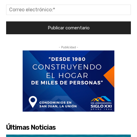
Co
ele
- Publicidad -
Últimas Noticias