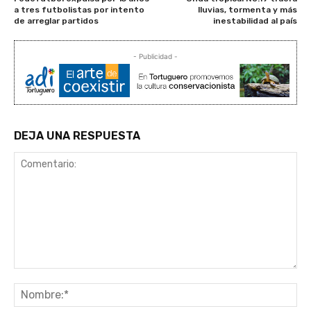
a tres futbolistas por intento
lluvias, tormenta y más
de arreglar partidos
inestabilidad al país
- Publicidad -
DEJA UNA RESPUESTA
Comentario:
No