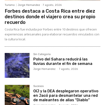
Turismo
Jorge Hernandez
-
7 agosto, 2026
Forbes destaca a Costa Rica entre diez
destinos donde el viajero crea su propio
recuerdo
Costa Rica fue incluida por Forbes entre 10 destinos que ofrecen
experiencias artesanales para elaborar recuerdos vinculados con
la cultura local.
Sin Categoría
Polvo del Sahara reducirá las
lluvias durante el fin de semana
Jorge Hernandez
-
7 agosto, 2026
Sucesos
OIJ y la DEA desplegaron operativo
en Jacó para desmantelar una red
de maleantes de alias “Diablo”