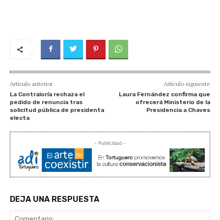
Artículo anterior
Artículo siguiente
La Contraloría rechaza el
Laura Fernández confirma que
pedido de renuncia tras
ofrecerá Ministerio de la
solicitud pública de presidenta
Presidencia a Chaves
electa
- Publicidad -
DEJA UNA RESPUESTA