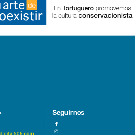
o
Seguirnos
digital506.com