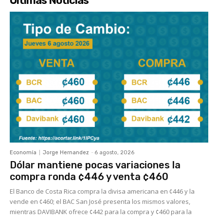
Últimas Noticias
Economía
Jorge Hernandez
-
6 agosto, 2026
Dólar mantiene pocas variaciones la
compra ronda ¢446 y venta ¢460
El Banco de Costa Rica compra la divisa americana en ¢446 y la
vende en ¢460; el BAC San José presenta los mismos valores,
mientras DAVIBANK ofrece ¢442 para la compra y ¢460 para la