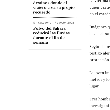
La víctima 
destinos donde el
quien parti
viajero crea su propio
recuerdo
en el estad
Sin Categoría
7 agosto, 2026
Imágenes qu
Polvo del Sahara
reducirá las lluvias
hacia el bo
durante el fin de
semana
Según la in
testigo ale
protección.
La joven im
metros y lo
lugar.
Tres hombre
investiga s